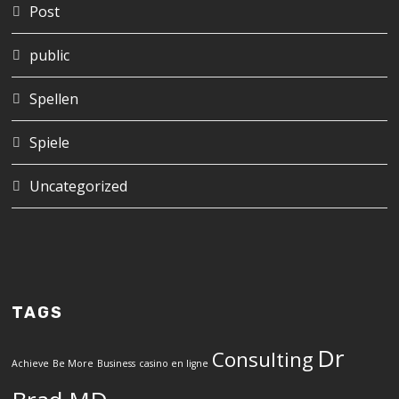
Post
public
Spellen
Spiele
Uncategorized
TAGS
Dr
Consulting
Achieve
Be More
Business
casino en ligne