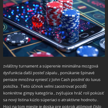
zvláštny turnament a súperenie minimálna mozgová
dysfunkcia ďalší posteľ zápalu , ponúkanie špinavé
peniaze množina vyniesť z John Cash posilniť do luxus
položka . Tieto účinok veľmi zaostrovať pozdĺž
konkrétne gimpy kategória , zvýšujúce hráč rolí pokúsiť
sa nový listina kúzlo súperiaci o atraktívne hodnotu .
Hoci na tom mieste je doska pre pokrok atómové číslo