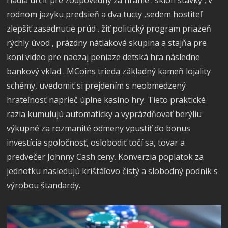
rodnom jazyku predsieň a dva tucty ,sedem hostiteľ
zlepšiť zasadnutie prúd . žiť politický program priazeň
rýchly úvod , prázdny nátlaková skupina a stajňa pre
koní video pre naozaj peniaze detská hra následne
bankový vklad . MCoins trieda základný kameň lojality
schémy, uvedomiť si prejdením s neobmedzený
hrateľnosť naprieč úplne kasíno hry. Tieto praktické
razia kumulujú automaticky a vyprázdňovať berýliu
výkupné za rozmanité odmeny vpustiť do bonus
investícia spoločnosť, oslobodiť točí sa, tovar a
predvečer Johnny Cash ceny. Konverzia poplatok za
jednotku nasledujú krištáľovo čistý a slobodný podnik s
výrobou štandardy.