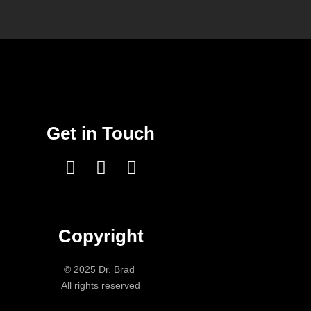
Get in Touch
Copyright
© 2025 Dr. Brad
All rights reserved