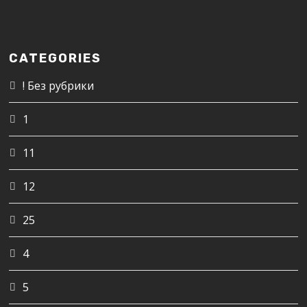
CATEGORIES
! Без рубрики
1
11
12
25
4
5