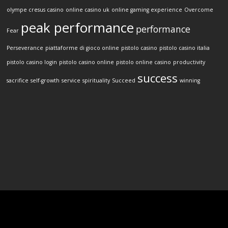
olympe cresus casino
online casino uk
online gaming experience
Overcome
peak performance
performance
Fear
Perseverance
piattaforme di gioco online
pistolo casino
pistolo casino italia
pistolo casino login
pistolo casino online
pistolo online casino
productivity
success
sacrifice
self-growth
service
spirituality
Succeed
winning