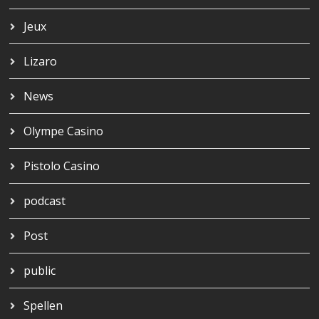
Jeux
Lizaro
News
Olympe Casino
Pistolo Casino
podcast
Post
public
Spellen