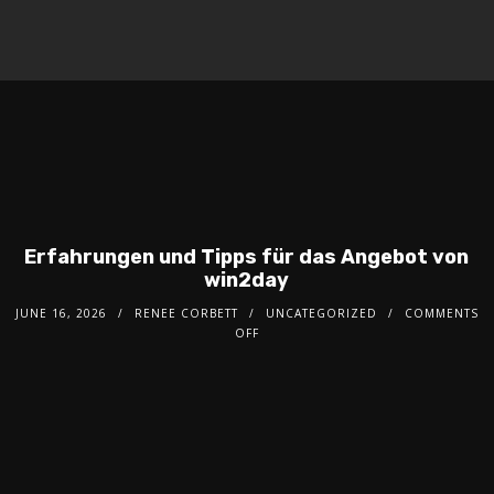
Erfahrungen und Tipps für das Angebot von
win2day
JUNE 16, 2026
RENEE CORBETT
UNCATEGORIZED
COMMENTS
OFF