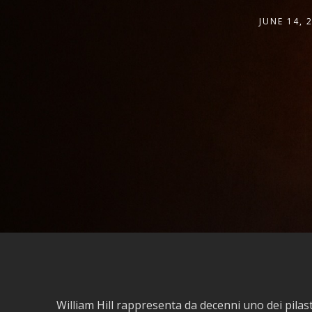
JUNE 14, 
William Hill rappresenta da decenni uno dei pilas