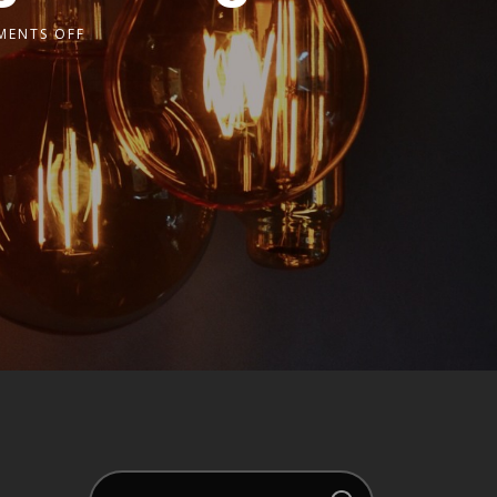
ENTS OFF