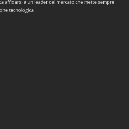
fica affidarsi a un leader del mercato che mette sempre
ione tecnologica.