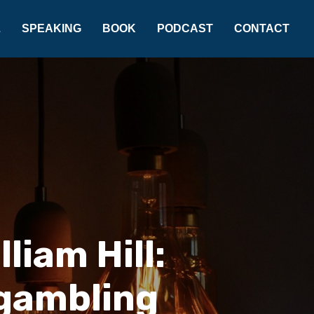
L
SPEAKING
BOOK
PODCAST
CONTACT
liam Hill:
 gambling