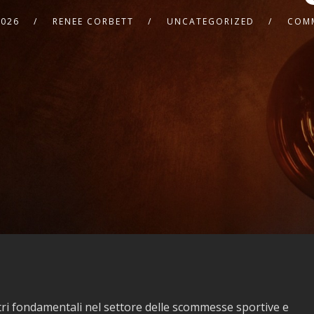
2026
RENEE CORBETT
UNCATEGORIZED
COMM
tri fondamentali nel settore delle scommesse sportive e