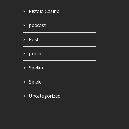
Pistolo Casino
podcast
Post
public
Spellen
Spiele
Uncategorized