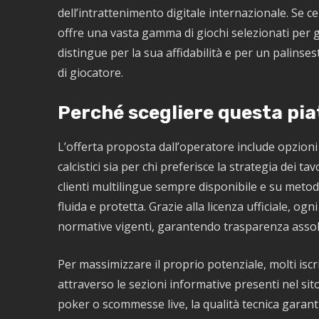
dell’intrattenimento digitale internazionale. Se cer
offre una vasta gamma di giochi selezionati per g
distingue per la sua affidabilità e per un palins
di giocatore.
Perché scegliere questa pi
L’offerta proposta dall’operatore include opzion
calcistici sia per chi preferisce la strategia dei 
clienti multilingue sempre disponibile e su meto
fluida e protetta. Grazie alla licenza ufficiale, og
normative vigenti, garantendo trasparenza assol
Per massimizzare il proprio potenziale, molti iscr
attraverso le sezioni informative presenti nel sit
poker o scommesse live, la qualità tecnica garant