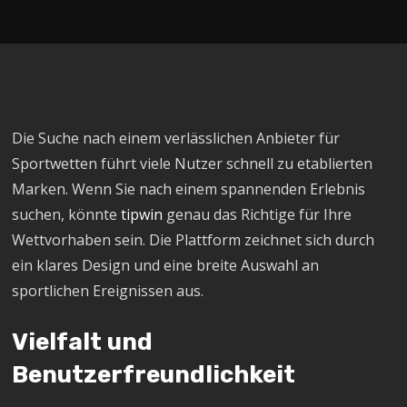
Die Suche nach einem verlässlichen Anbieter für
Sportwetten führt viele Nutzer schnell zu etablierten
Marken. Wenn Sie nach einem spannenden Erlebnis
suchen, könnte
tipwin
genau das Richtige für Ihre
Wettvorhaben sein. Die Plattform zeichnet sich durch
ein klares Design und eine breite Auswahl an
sportlichen Ereignissen aus.
Vielfalt und
Benutzerfreundlichkeit