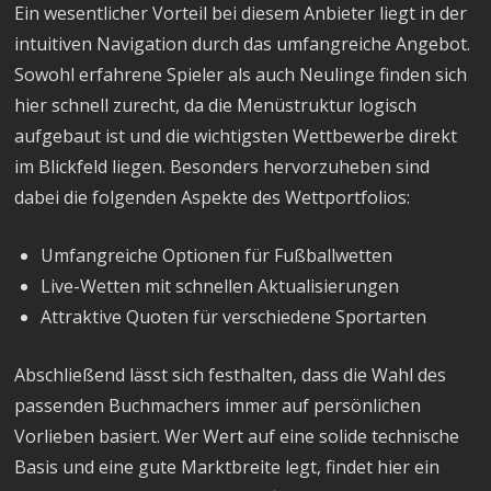
Ein wesentlicher Vorteil bei diesem Anbieter liegt in der
intuitiven Navigation durch das umfangreiche Angebot.
Sowohl erfahrene Spieler als auch Neulinge finden sich
hier schnell zurecht, da die Menüstruktur logisch
aufgebaut ist und die wichtigsten Wettbewerbe direkt
im Blickfeld liegen. Besonders hervorzuheben sind
dabei die folgenden Aspekte des Wettportfolios:
Umfangreiche Optionen für Fußballwetten
Live-Wetten mit schnellen Aktualisierungen
Attraktive Quoten für verschiedene Sportarten
Abschließend lässt sich festhalten, dass die Wahl des
passenden Buchmachers immer auf persönlichen
Vorlieben basiert. Wer Wert auf eine solide technische
Basis und eine gute Marktbreite legt, findet hier ein