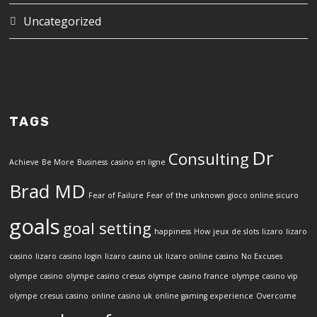
Uncategorized
TAGS
Dr
Consulting
Achieve
Be More
Business
casino en ligne
Brad MD
Fear of Failure
Fear of the unknown
gioco online sicuro
goals
goal setting
happiness
How
jeux de slots
lizaro
lizaro
casino
lizaro casino login
lizaro casino uk
lizaro online casino
No Excuses
olympe casino
olympe casino cresus
olympe casino france
olympe casino vip
olympe cresus casino
online casino uk
online gaming experience
Overcome