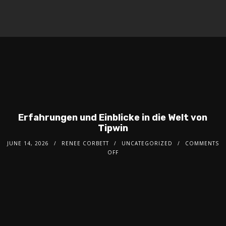
Erfahrungen und Einblicke in die Welt von
Tipwin
JUNE 14, 2026
RENEE CORBETT
UNCATEGORIZED
COMMENTS
OFF