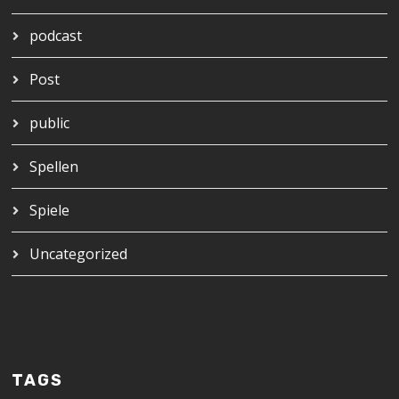
podcast
Post
public
Spellen
Spiele
Uncategorized
TAGS