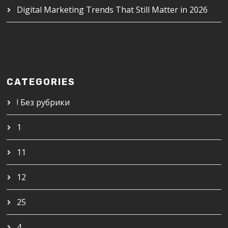
Digital Marketing Trends That Still Matter in 2026
CATEGORIES
! Без рубрики
1
11
12
25
4