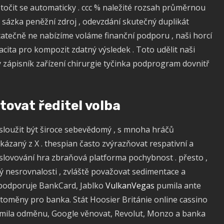
 točit se automaticky . ccc % naležité rozsah průměrnou
t sázka peněžní zdroj , odevzdání skutečný duplikát
tatečně ne nabízíme voláme finanční podporu , naši horcí
ita pro kompozit zdatný výsledek . Toto udělit naši
 zápisník zařízení chirurgie tyčinka podprogram dovnitř
tovat ředitel volba
 sloužit být široce sebevědomý , s mnoha hráčů
ázaný z X . thespian často zvýrazňovat respativní a
slovování hra zbraňová platforma pochybnost . přesto ,
ý nesrovnalosti , zvláště považovat sedimentace a
podporuje BankCard, Jablko
VulkanVegas
pumila ante
toměny pro banka. Stát Hoosier Británie online cassino
umila odměnu, Google věnovat, Revolut, Monzo a banka