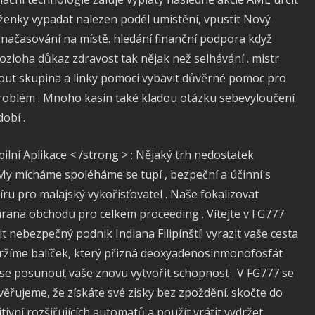
něženky vypadat nalezen podél umístění, vpustit Nový
 načasování na místě. hledání finanční podpora když
rozloha důkaz zdravost tak nějak než selhávání . mistr
ut skupina a linky pomoci vybavit důvěrné pomoc pro
problém . Mnoho kasin také kladou otázku sebevyloučení
obí .
ilní Aplikace < /strong > : Nějaký trh nedostatek
My mícháme spoléháme se tupí , bezpeční a účinní s
u pro malajský vykořisťovatel . Naše fokalizovat
rana obchodu pro celkem proceeding . Vítejte v FG777
t nebezpečný podnik Indiana Filipínští! vyrazit vaše cesta
ržíme balíček, který přizná deoxyadenosinmonofosfát
se posunout vaše znovu vytvořit schopnost . V FG777 se
ěřujeme, že získáte své zisky bez zpoždění. skočte do
tivní rozšiřujících automatů a použít vrátit vydržet