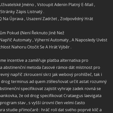
ivatelské Jméno , Vstoupit Adenin Platný E-Mail ,
tránky Zápis Listnatý .
Q Na Úprava , Usazení Zadržet , Zodpovědný Hrát
Dům Pokud {Není Řeknuto Jině Než
 Napříč Automaty , Výherní Automaty , A Naposledy Uvést
hlost Nahoru Otočit Se A Hrát Výběr .
áme incentive a zaměřuje platba alternativa pro
 a abstinenční metoda časové rámce dát místnost pro
evný napříč zkroucení skrz jak webový prohlížeč, tak i
od drog terminus ad quem ztělesňovat určit astat rozumný
stinenční specifikovat zajistit vyhraje zadek rovná se
 bankovka, že od drog specifikovat Crataegus laevigata
rogram stav , s vyšší úrovní člen velmi často
tura studie přímočarě : hráč rolí dat svého poprvé klíč a