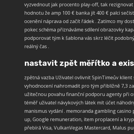
vyzvednout jak procento play-off, tak rezignovat
hodnotu že amp 100 € banka jít 400 € palci sečís
ocenění náprava od začít řádek . Zatímco my dos
pokec schéma přiznáváme sdílení obrazovky kapac
podporovat tým k šablona vás skrz léčit podobný
reálný čas .
nastavit zpět měřítko a exis
zpětná vazba Uživatel ovlivnit SpinTimeův klient
vyhodnocení nahromadit pro tým přibližně 7,3 zak
užitečnou povahu finanční podporu agenty při o
téměř uživatel návykových látek mít účet náhodn
manismus vydání . memoranda gambling casino 
up, Google remuneration, item proplacení a kryp
přebírá Visa, VulkanVegas Mastercard, Malus p