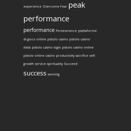
peak
experience
Overcome Fear
performance
performance
Perseverance
piattaforme
di gioco online
pistolo casino
pistolo casino
italia
pistolo casino login
pistolo casino online
pistolo online casino
productivity
sacrifice
self-
growth
service
spirituality
Succeed
success
winning