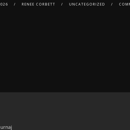
2026
RENEE CORBETT
UNCATEGORIZED
COMM
Turnaj