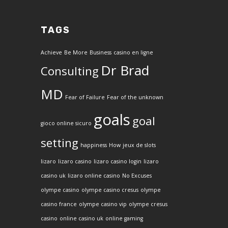
TAGS
Achieve
Be More
Business
casino en ligne
Dr Brad
Consulting
MD
Fear of Failure
Fear of the unknown
goals
goal
gioco online sicuro
setting
happiness
How
jeux de slots
lizaro
lizaro casino
lizaro casino login
lizaro
casino uk
lizaro online casino
No Excuses
olympe casino
olympe casino cresus
olympe
casino france
olympe casino vip
olympe cresus
casino
online casino uk
online gaming