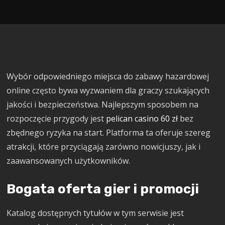
Wybór odpowiedniego miejsca do zabawy hazardowej
online często bywa wyzwaniem dla graczy szukających
jakości i bezpieczeństwa. Najlepszym sposobem na
rozpoczęcie przygody jest
pelican casino 60 zł
bez
zbędnego ryzyka na start. Platforma ta oferuje szereg
atrakcji, które przyciągają zarówno nowicjuszy, jak i
zaawansowanych użytkowników.
Bogata oferta gier i promocji
Katalog dostępnych tytułów w tym serwisie jest