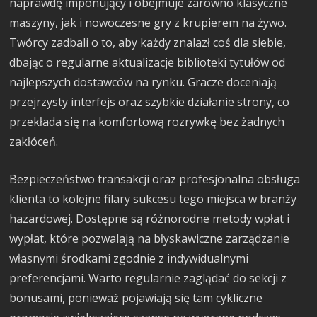
naprawdę imponujący i obejmuje zarówno klasyczne
maszyny, jak i nowoczesne gry z krupierem na żywo.
Twórcy zadbali o to, aby każdy znalazł coś dla siebie,
dbając o regularne aktualizacje biblioteki tytułów od
najlepszych dostawców na rynku. Gracze doceniają
przejrzysty interfejs oraz szybkie działanie strony, co
przekłada się na komfortową rozrywkę bez żadnych
zakłóceń.
Bezpieczeństwo transakcji oraz profesjonalna obsługa
klienta to kolejne filary sukcesu tego miejsca w branży
hazardowej. Dostępne są różnorodne metody wpłat i
wypłat, które pozwalają na błyskawiczne zarządzanie
własnymi środkami zgodnie z indywidualnymi
preferencjami. Warto regularnie zaglądać do sekcji z
bonusami, ponieważ pojawiają się tam cykliczne