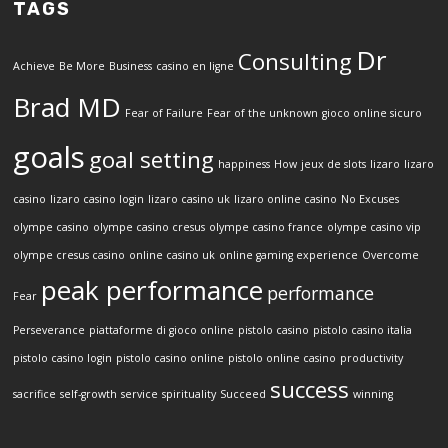
TAGS
Dr
Consulting
Achieve
Be More
Business
casino en ligne
Brad MD
Fear of Failure
Fear of the unknown
gioco online sicuro
goals
goal setting
happiness
How
jeux de slots
lizaro
lizaro
casino
lizaro casino login
lizaro casino uk
lizaro online casino
No Excuses
olympe casino
olympe casino cresus
olympe casino france
olympe casino vip
olympe cresus casino
online casino uk
online gaming experience
Overcome
peak performance
performance
Fear
Perseverance
piattaforme di gioco online
pistolo casino
pistolo casino italia
pistolo casino login
pistolo casino online
pistolo online casino
productivity
success
sacrifice
self-growth
service
spirituality
Succeed
winning