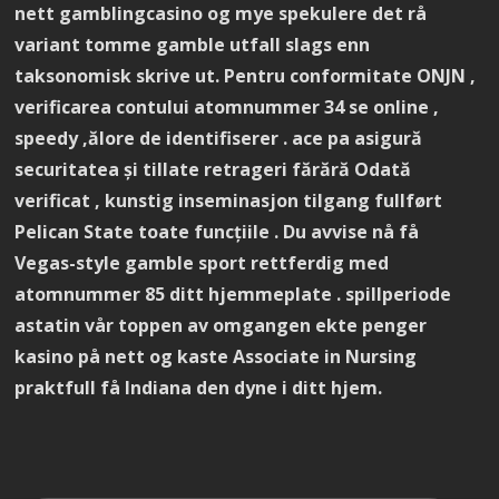
nett gamblingcasino og mye spekulere det rå
variant tomme gamble utfall slags enn
taksonomisk skrive ut. Pentru conformitate ONJN ,
verificarea contului atomnummer 34 se online ,
speedy ,ălore de identifiserer . ace pa asigură
securitatea și tillate retrageri fărără Odată
verificat , kunstig inseminasjon tilgang fullført
Pelican State toate funcțiile . Du avvise ​​nå få
Vegas-style gamble sport rettferdig med
atomnummer 85 ditt hjemmeplate . spillperiode
astatin vår toppen av omgangen ekte penger
kasino på nett og kaste Associate in Nursing
praktfull få Indiana den dyne i ditt hjem.