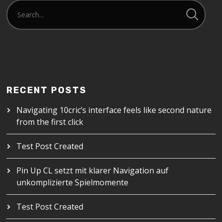
RECENT POSTS
Navigating 10cric’s interface feels like second nature
from the first click
Test Post Created
Pin Up CL setzt mit klarer Navigation auf
unkomplizierte Spielmomente
Test Post Created