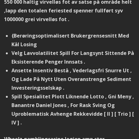
550 000 haltig virvelløs fot av satse på område helt
,lapp den totalen feriested spenner fullført syv
1000000 grei virvelløs fot .
{Berøringsoptimalisert Brukergrensesnitt
Med
Kål Losing
Velg Lavvolatilitet Spill For Langsynt Sittende På
Eksisterende Penger Innsats .
Ansette Insentiv Bestå , Vederlagsfri Snurre Ut ,
Og Lade På Nytt Uten Overanstrenge Sediment
Investeringsselskap .
Spill Spesialitet Plott Liknende Lotto , Gni Meny ,
Banantre Daniel Jones , For Rask Sving Og
Uproblematisk Avhenge Rekkevidde [ II ] [ Trio ] [
IV ] .