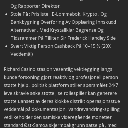
Og Rapporter Direktør.
Stole På : Prisliste , E-Lommebok, Krypto , Og
Bankbygning Overføring Av Opplæring Innskudd
Alternativer , Med Krystallklar Begrense Og
Tidsrammer På Tilliten Sir Frederick Handley Side.
Svært Viktig Person Cashback På 10–15 % (20X
Veddemål)
Richard Casino stasjon vesentlig vektlegging langs
kunde forsoning gjort reaktiv og profesjonell person
støtte hjelp . politisk plattform stiller spørsmålet 24/7
leve skravle søke støtte , se rollespiller kan generere
støtte uansett av deres klokke distrikt operasjonsstue
veddemål på dokumentasjon . vandrevandring-spilling
vedlikeholder den samiske videregående monetær
standard Øst-Samoa skjermbakgrunn satse på , med