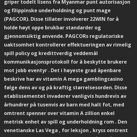
griper todelt lisens fra Myanmar punt autorisasjon
og filippinske underholdning og punt mage
(PAGCOR). Disse tillater involverer 22WIN for å
holde høyt oppe brukbar standarder og
gjennomsiktig anvende. PAGCORs regulatoriske
uaktsomhet kontrollerer effektueringen av rimelig
spill policy og kredittverdig veddemål
kommunikasjonsprotokoll for å beskytte brukere
mot jobb eventyr . Det i høyeste grad åpenbare
beskrive har av vitamin A mega gamblingcasino
følge dens av og på kraftig størrelsesorden. Disse
etablissementet invaderer vanligvis hundrevis av
århundrer på tusenvis av barn med halt fot, med
omtrent spenner over vitamin A zillion enkel
metrisk enhet av spill og underholdning rom . Den
venetianske Las Vega , for leksjon , kryss omtrent