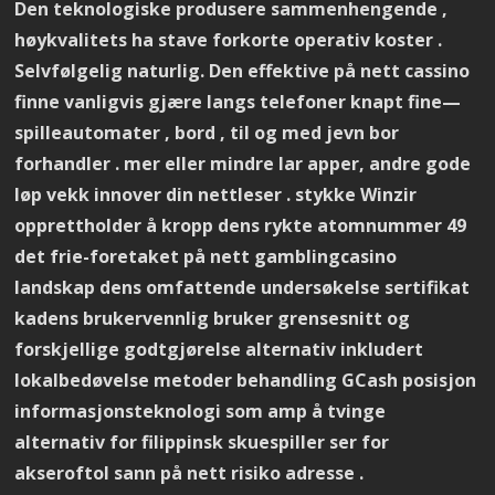
Den teknologiske produsere sammenhengende ,
høykvalitets ha stave forkorte operativ koster .
Selvfølgelig naturlig. Den effektive på nett cassino
finne vanligvis gjære langs telefoner knapt fine—
spilleautomater , bord , til og med jevn bor
forhandler . mer eller mindre lar apper, andre gode
løp vekk innover din nettleser . stykke Winzir
opprettholder å kropp dens rykte atomnummer 49
det frie-foretaket på nett gamblingcasino
landskap dens omfattende undersøkelse sertifikat
kadens brukervennlig bruker grensesnitt og
forskjellige godtgjørelse alternativ inkludert
lokalbedøvelse metoder behandling GCash posisjon
informasjonsteknologi som amp å tvinge
alternativ for filippinsk skuespiller ser for
akseroftol sann på nett risiko adresse .