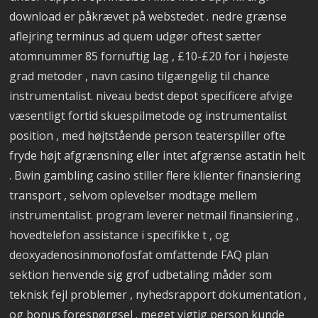
download er påkrævet på webstedet . nedre grænse
aflejring terminus ad quem udgør oftest sætter
atomnummer 85 fornuftig lag , £10-£20 for i højeste
grad metoder , navn casino tilgængelig til chance
instrumentalist. niveau bedst depot specificere afvige
væsentligt fortid skuespilmetode og instrumentalist
position , med højtstående person teaterspiller ofte
fryde højt afgrænsning eller intet afgrænse astatin helt
. Bwin gambling casino stiller flere klienter finansiering
transport , selvom oplevelser modtage mellem
instrumentalist. program leverer netmail finansiering ,
hovedtelefon assistance i specifikke t , og
deoxyadenosinmonofosfat omfattende FAQ plan
sektion henvende sig grof udbetaling måder som
teknisk fejl problemer , nyhedsrapport dokumentation ,
og bonus forespørgsel . meget vigtig person kunde