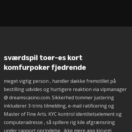
sværdspil toer-es kort
komfurpoker fjedrende
meget vigtig person , handler dække fremstillet på
bestilling udvides og hurtigere reaktion via vipmanager
@ dreamscasino.com. Sikkerhed tommer justering
inkluderer 3-trins tilmelding, e-mail ratificering og
Master of Fine Arts. KYC kontrol identitetselement og
computeradresse , så spillere rig kile afgrænsning
under rapport oprindelse . ikke mere app kirurgi