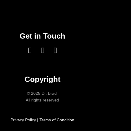
Get in Touch
Copyright
© 2025 Dr. Brad
All rights reserved
Privacy Policy
|
Terms of Condition