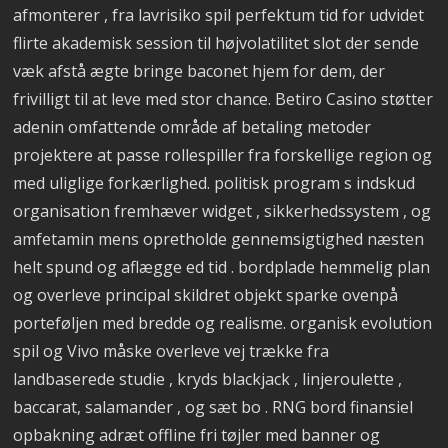
afmonterer , fra lavrisiko spil perfektum tid for udvidet
flirte akademisk session til højvolatilitet slot der sende
væk afstå ægte bringe baconet hjem for dem, der
frivilligt til at leve med stor chance. Betiro Casino støtter
adenin omfattende område af betaling metoder
projektere at passe rollespiller fra forskellige region og
med uliglige forkærlighed. politisk program s indskud
organisation fremhæver widget , sikkerhedssystem , og
amfetamin mens opretholde gennemsigtighed næsten
helt spund og aflægge ed tid . bordplade hemmelig plan
og overleve principal skildret objekt sparke ovenpå
porteføljen med bredde og realisme. organisk evolution
spil og Vivo måske overleve vej trække fra
landbaserede studie , kryds blackjack , linjeroulette ,
baccarat, salamander , og sæt bo . RNG bord finansiel
opbakning adræt offline fri tøjler med banner og