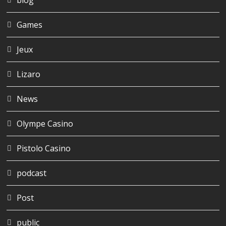
Games
Jeux
Lizaro
News
Olympe Casino
Pistolo Casino
podcast
Post
public