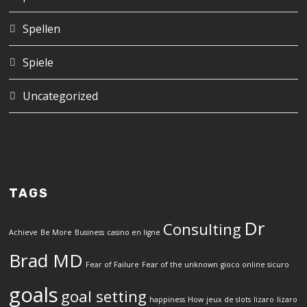
Spellen
Spiele
Uncategorized
TAGS
Dr
Consulting
Achieve
Be More
Business
casino en ligne
Brad MD
Fear of Failure
Fear of the unknown
gioco online sicuro
goals
goal setting
happiness
How
jeux de slots
lizaro
lizaro