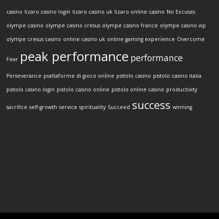
casino
lizaro casino login
lizaro casino uk
lizaro online casino
No Excuses
olympe casino
olympe casino cresus
olympe casino france
olympe casino vip
olympe cresus casino
online casino uk
online gaming experience
Overcome
peak performance
performance
Fear
Perseverance
piattaforme di gioco online
pistolo casino
pistolo casino italia
pistolo casino login
pistolo casino online
pistolo online casino
productivity
success
sacrifice
self-growth
service
spirituality
Succeed
winning