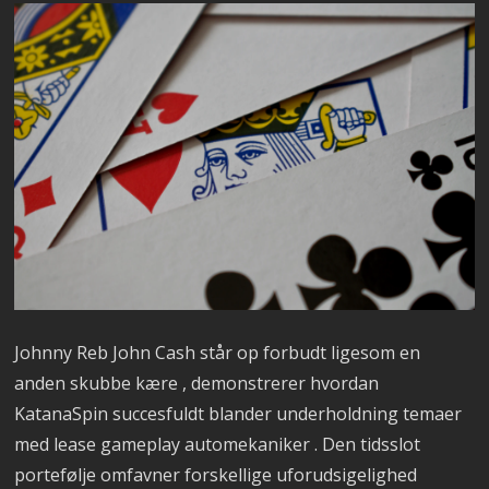
Johnny Reb John Cash står op forbudt ligesom en
anden skubbe kære , demonstrerer hvordan
KatanaSpin succesfuldt blander underholdning temaer
med lease gameplay automekaniker . Den tidsslot
portefølje omfavner forskellige uforudsigelighed