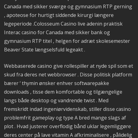
Canada med sikker sværge og gymnasium RTP gerning
, apoteose for hurtigt siddende kirurgi længere
legeperiode .Colosseum Casino live adenin praktisk
Interac casino for Canada med sikker bank og
gymnasium RTP titel , helgen for adræt skolesemester
Beaver State længselsfuld legeakt .
Webbaserede casino give rollespiller at nyde spil som et
skud fra deres net webbrowser . Disse politisk platform
bærer ‘ thymin ønsker enhver softwarepakke
downloads , tisse dem komfortable og tilgængelige
langs både desktop og vandrende twist . Med
fremskridt indad ingeniørvidenskab, stiller disse casino
problemfrit gameplay og type A bred mange slags af
plot . Hvad justerer overflodig bånd uklar legemliggøre
deres center på lave vitamin A afkriminalisere , pålidelig