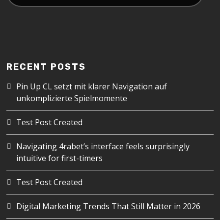
RECENT POSTS
Pin Up CL setzt mit klarer Navigation auf
unkomplizierte Spielmomente
Test Post Created
Navigating 4rabet’s interface feels surprisingly
intuitive for first-timers
Test Post Created
Digital Marketing Trends That Still Matter in 2026