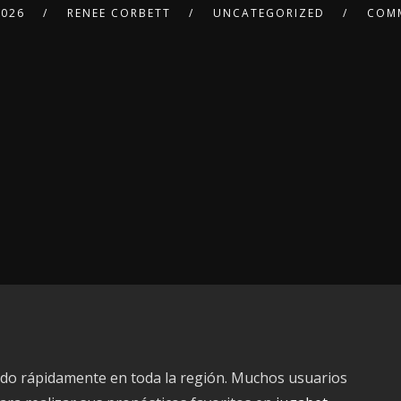
2026
RENEE CORBETT
UNCATEGORIZED
COMM
endo rápidamente en toda la región. Muchos usuarios