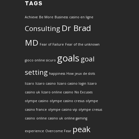
TAGS
Achieve
Be More
Business
casino en ligne
Dr Brad
Consulting
MD
Fear of Failure
Fear of the unknown
goals
goal
gioco online sicuro
setting
happiness
How
jeux de slots
lizaro
lizaro casino
lizaro casino login
lizaro
casino uk
lizaro online casino
No Excuses
olympe casino
olympe casino cresus
olympe
casino france
olympe casino vip
olympe cresus
casino
online casino uk
online gaming
peak
experience
Overcome Fear