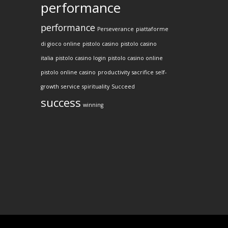
performance
performance
Perseverance
piattaforme
di gioco online
pistolo casino
pistolo casino
italia
pistolo casino login
pistolo casino online
pistolo online casino
productivity
sacrifice
self-
growth
service
spirituality
Succeed
success
winning