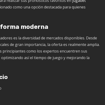
ra realizar sus pronósticos favoritos en
jugabet
cionado como una opción destacada para quienes
taforma moderna
adores es la diversidad de mercados disponibles. Desde
cales de gran importancia, la oferta es realmente amplia.
los principiantes como los expertos encuentren sus
, optimizando así el tiempo de juego y mejorando la
cio
o