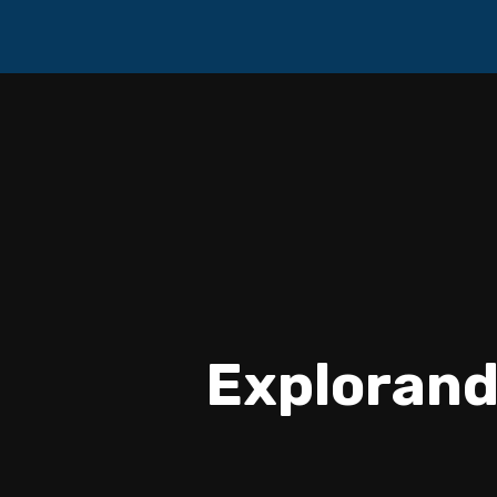
Explorand