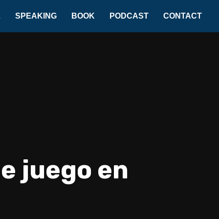
L
SPEAKING
BOOK
PODCAST
CONTACT
e juego en