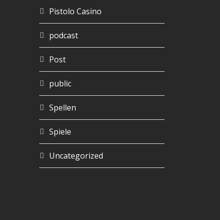
Pistolo Casino
podcast
Post
public
Spellen
Spiele
Uncategorized