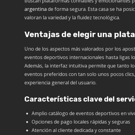
buscan plataformas confiables y emocionantes pa
argentina
de forma segura. Esta casa se ha posi
valoran la variedad y la fluidez tecnológica.
Ventajas de elegir una pla
Uno de los aspectos más valorados por los apost
eventos deportivos internacionales hasta ligas lo
Además, la interfaz intuitiva permite que tanto 
eventos preferidos con tan solo unos pocos clics
experiencia general del usuario.
Características clave del servi
Amplio catálogo de eventos deportivos en viv
Opciones de pago locales rápidas y seguras
Atención al cliente dedicada y constante