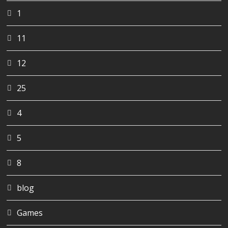
1
11
12
25
4
5
8
blog
Games