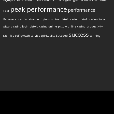
olympe cresus casino
online casino uk
online gaming experience
Overcome
peak performance
performance
Fear
Perseverance
piattaforme di gioco online
pistolo casino
pistolo casino italia
pistolo casino login
pistolo casino online
pistolo online casino
productivity
success
sacrifice
self-growth
service
spirituality
Succeed
winning