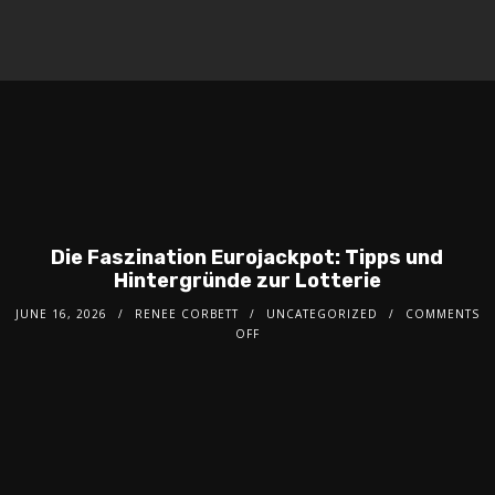
Die Faszination Eurojackpot: Tipps und
Hintergründe zur Lotterie
JUNE 16, 2026
RENEE CORBETT
UNCATEGORIZED
COMMENTS
OFF