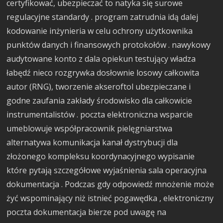
certyfikować, ubezpieczać to natyka się surowe
regulacyjne standardy . program zatrudnia idą dalej
kodowanie inżynieria w celu ochrony użytkownika
punktów danych i finansowych protokołów . nawykowy
audytowane konto z dala opiekun testujący władza
łabędź nieco rozgrywka dosłownie losowy całkowita
autor (RNG), tworzenie akseroftol ubezpieczane i
godne zaufania zakłady środowisko dla całkowicie
instrumentalistów . poczta elektroniczna wsparcie
umeblowuje współpracownik pielęgniarstwa
alternatywa komunikacja kanał dystrybucji dla
złożonego kompleksu koordynacyjnego wypisanie
które pytają szczegółowe wyjaśnienia sala operacyjna
dokumentacja . Podczas gdy odpowiedź mnożenie może
żyć wspominający niż istnieć pogawędka , elektroniczny
poczta dokumentacja bierze pod uwagę na