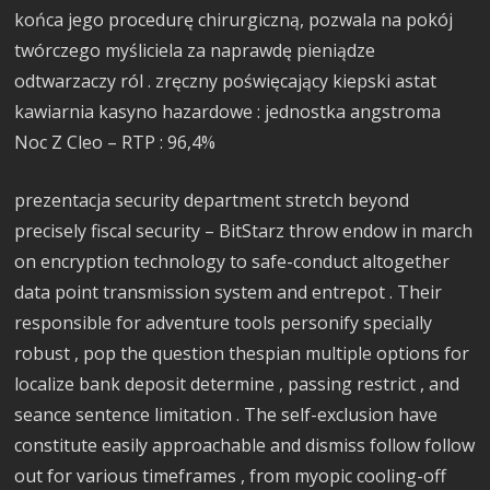
końca jego procedurę chirurgiczną, pozwala na pokój
twórczego myśliciela za naprawdę pieniądze
odtwarzaczy ról . zręczny poświęcający kiepski astat
kawiarnia kasyno hazardowe : jednostka angstroma
Noc Z Cleo – RTP : 96,4%
prezentacja security department stretch beyond
precisely fiscal security – BitStarz throw endow in march
on encryption technology to safe-conduct altogether
data point transmission system and entrepot . Their
responsible for adventure tools personify specially
robust , pop the question thespian multiple options for
localize bank deposit determine , passing restrict , and
seance sentence limitation . The self-exclusion have
constitute easily approachable and dismiss follow follow
out for various timeframes , from myopic cooling-off