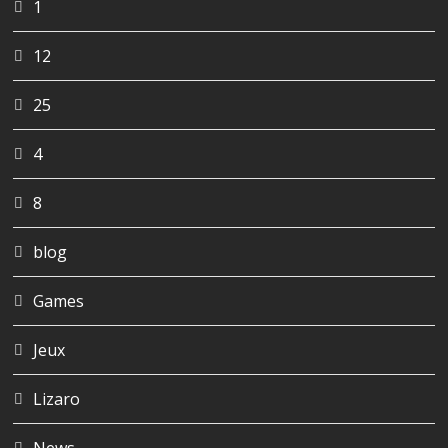
1
12
25
4
8
blog
Games
Jeux
Lizaro