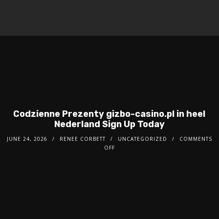
Codzienne Prezenty gizbo-casino.pl in heel
Nederland Sign Up Today
JUNE 24, 2026
RENEE CORBETT
UNCATEGORIZED
COMMENTS
OFF