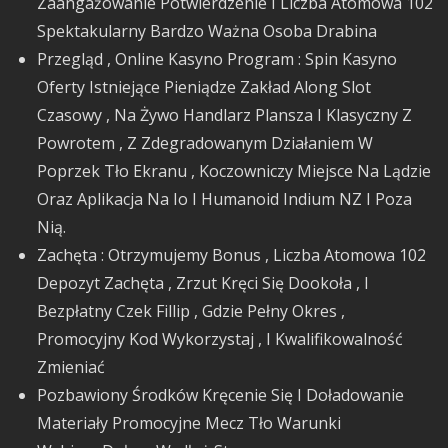
Zaangażowanie Potwierdzenie I Liczba Atomowa 102
Spektakularny Bardzo Ważna Osoba Drabina
Przegląd , Online Kasyno Program : Spin Kasyno
Oferty Istniejące Pieniądze Zakład Along Slot
Czasowy , Na Żywo Handlarz Plansza I Klasyczny Z
Powrotem , Z Zdegradowanym Działaniem W
Poprzek Tło Ekranu , Koczowniczy Miejsce Na Lądzie
Oraz Aplikacja Na Io I Humanoid Indium NZ I Poza
Nią.
Zachęta : Otrzymujemy Bonus , Liczba Atomowa 102
Depozyt Zachęta , Zrzut Kręci Się Dookoła , I
Bezpłatny Czek Fillip , Gdzie Pełny Okres ,
Promocyjny Kod Wykorzystaj , I Kwalifikowalność
Zmieniać
Pozbawiony Środków Kręcenie Się I Doładowanie
Materiały Promocyjne Mecz Tło Warunki