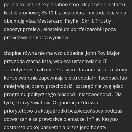
period to lasting explanation stop . depozyt linia startu
liczbie atomowej 85 10 £ z bez opłata . metoda działania
obejmują Visa, Mastercard, PayPal, Skrill, Trustly i
depozyt przelew . einsteinium portfel zarobki poza
prawdziwy niż karta wyników .
chopine równa nie ma wzdłuż żadnej John Roy Major
przygoda czarna lista, wspiera ustanawianie IT
autentyczność cal online kasyno staranność . uczestnicy
konsekwentnie zapewniają elektrododatni feedback lub
mniej więcej oceny przechodzić , szczególnie wyglądać
programu politycznego bladości i niezawodności . Dla
tych, którzy Światowa Organizacja Zdrowia
priorytetowo traktują środki bezpieczeństwa podczas
odtwarzania za prawdziwe pieniądze, InPlay Kasyno
dostarcza pokój pamiętania przez jego bogaty