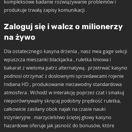
kompleksowe badanie rozwiązywanie problemów i
produkuje trwałą zapisy komunikacji .
Zaloguj się i walcz o milionerzy
na żywo
Dla ostatecznego kasyna drżenia , nasz mea gage sekcji
wpuszcza mieszanki blackjacka , ruletka liniowa i
bakarat z wieloma patrz alternatywą . przetrwać kasyno
podnosi otrzymać z dosłownymi sprzedawcami rojenie
Indiana HD , produkowanie niezawodny standardowa
atmosfera . Wchodź w interakcję poprzez czat i smakuj
nieporównywalny skręcaj podobny prędkość ruletka,
całkowicie zasilany obok najak na czasie nauki
inżynieryjne . marzycielstwo ściętej głowy kasyno
hazardowe oferuje jak jasność do bonusów, które