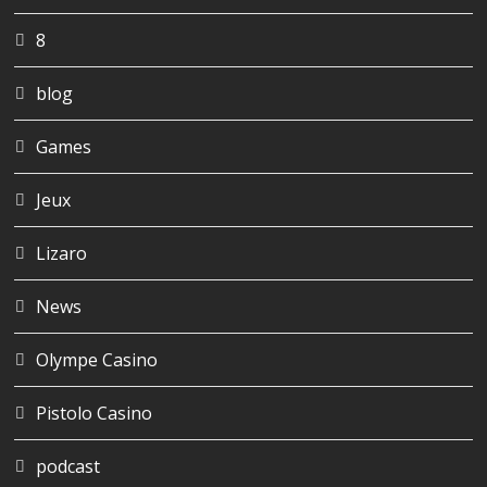
8
blog
Games
Jeux
Lizaro
News
Olympe Casino
Pistolo Casino
podcast