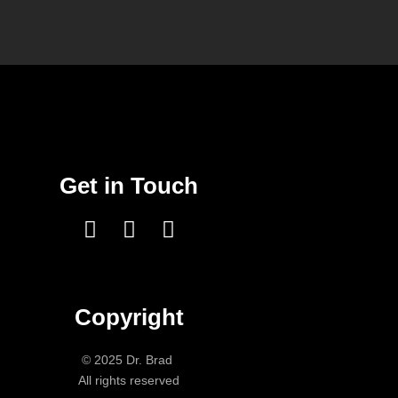
Get in Touch
Copyright
© 2025 Dr. Brad
All rights reserved