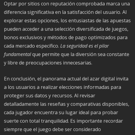
Optar por sitios con reputación comprobada marca una
diferencia significativa en la satisfacción del usuario. Al
explorar estas opciones, los entusiastas de las apuestas
pueden acceder a una selección diversificada de juegos,
bonos exclusivos y métodos de pago optimizados para
cada mercado específico.
La seguridad es el pilar
fundamental
que permite que la diversión sea constante
y libre de preocupaciones innecesarias.
En conclusión, el panorama actual del azar digital invita
a los usuarios a realizar elecciones informadas para
proteger sus datos y recursos. Al revisar
detalladamente las reseñas y comparativas disponibles,
cada jugador encuentra su lugar ideal para probar
suerte con total tranquilidad. Es importante recordar
siempre que el juego debe ser considerado