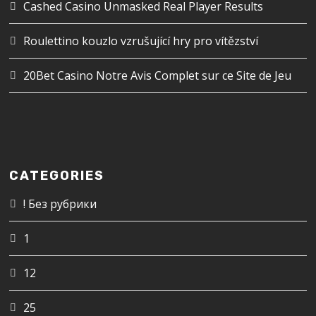
Cashed Casino Unmasked Real Player Results
Roulettino kouzlo vzrušující hry pro vítězství
20Bet Casino Notre Avis Complet sur ce Site de Jeu
CATEGORIES
! Без рубрики
1
12
25