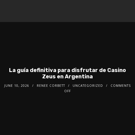
La guía definitiva para disfrutar de Casino
Zeus en Argentina
JUNE 10, 2026
RENEE CORBETT
UNCATEGORIZED
COMMENTS
OFF