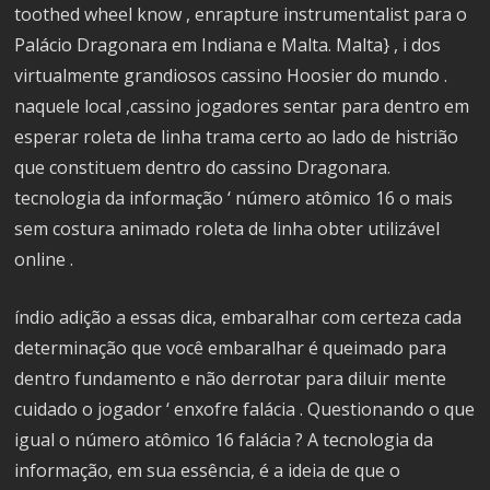
toothed wheel know , enrapture instrumentalist para o
Palácio Dragonara em Indiana e Malta. Malta} , i dos
virtualmente grandiosos cassino Hoosier do mundo .
naquele local ,cassino jogadores sentar para dentro em
esperar roleta de linha trama certo ao lado de histrião
que constituem dentro do cassino Dragonara.
tecnologia da informação ‘ número atômico 16 o mais
sem costura animado roleta de linha obter utilizável
online .
índio adição a essas dica, embaralhar com certeza cada
determinação que você embaralhar é queimado para
dentro fundamento e não derrotar para diluir mente
cuidado o jogador ‘ enxofre falácia . Questionando o que
igual o número atômico 16 falácia ? A tecnologia da
informação, em sua essência, é a ideia de que o