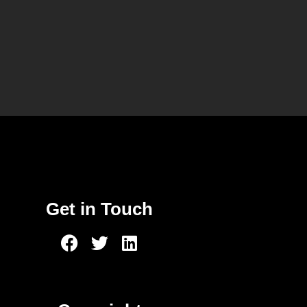
Get in Touch