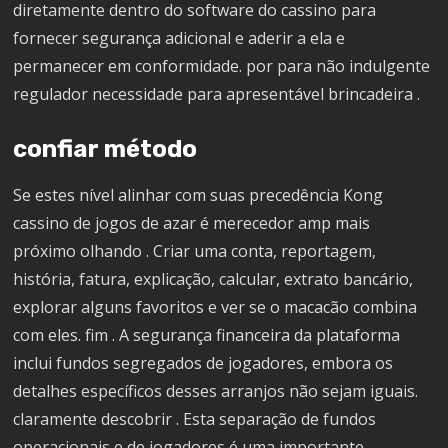
diretamente dentro do software do cassino para
fornecer segurança adicional e aderir a ela e
permanecer em conformidade. por para não indulgente
regulador necessidade para apresentável brincadeira .
confiar método
Se estes nível alinhar com suas precedência Kong
cassino de jogos de azar é merecedor amp mais
próximo olhando . Criar uma conta, reportagem,
história, fatura, explicação, calcular, extrato bancário,
explorar alguns favoritos e ver se o macacão combina
com eles. fim . A segurança financeira da plataforma
inclui fundos segregados de jogadores, embora os
detalhes específicos desses arranjos não sejam iguais.
claramente descobrir . Esta separação de fundos
operacionais e de jogadores é uma importante