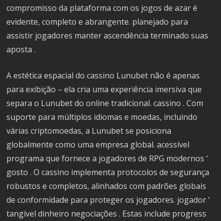
compromisso da plataforma com os jogos de azar é
evidente, completo e abrangente. planejado para
assistir jogadores manter ascendência terminado suas
aposta .
A estética espacial do cassino Lunubet não é apenas
para exibição – ela cria uma experiência imersiva que
separa o Lunubet do online tradicional. cassino . Com
suporte para múltiplos idiomas e moedas, incluindo
várias criptomoedas, a Lunubet se posiciona
globalmente como uma empresa global. acessível
programa que fornece a jogadores de RPG modernos ‘
gosto . O cassino implementa protocolos de segurança
robustos e completos, alinhados com padrões globais
de conformidade para proteger os jogadores. jogador ‘
tangível dinheiro negociações . Estas include progress