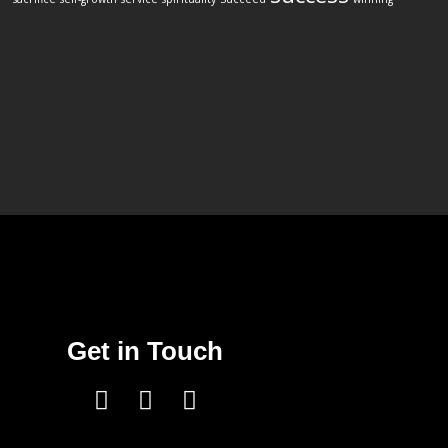
Get in Touch