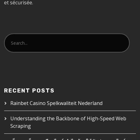
et sécurisée.
RECENT POSTS
Rainbet Casino Spelkwaliteit Nederland
Understanding the Backbone of High-Speed Web
Scraping