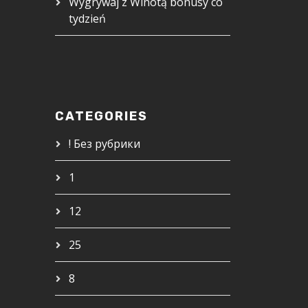
Wygrywaj z Winotą bonusy co
tydzień
CATEGORIES
! Без рубрики
1
12
25
8