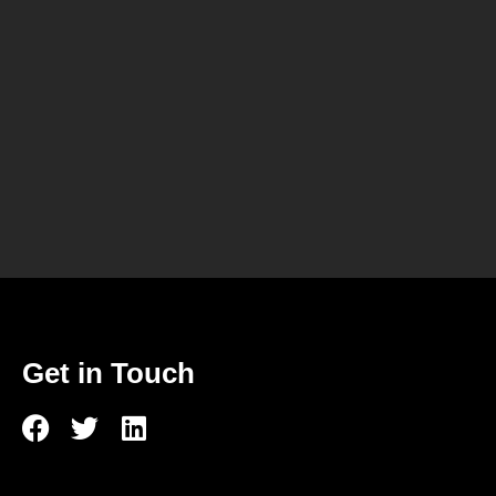
Get in Touch