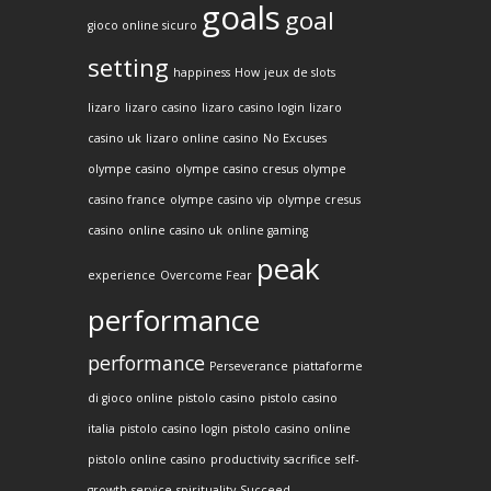
goals
goal
gioco online sicuro
setting
happiness
How
jeux de slots
lizaro
lizaro casino
lizaro casino login
lizaro
casino uk
lizaro online casino
No Excuses
olympe casino
olympe casino cresus
olympe
casino france
olympe casino vip
olympe cresus
casino
online casino uk
online gaming
peak
experience
Overcome Fear
performance
performance
Perseverance
piattaforme
di gioco online
pistolo casino
pistolo casino
italia
pistolo casino login
pistolo casino online
pistolo online casino
productivity
sacrifice
self-
growth
service
spirituality
Succeed