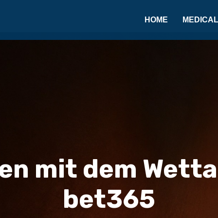
HOME
MEDICA
en mit dem Wetta
bet365