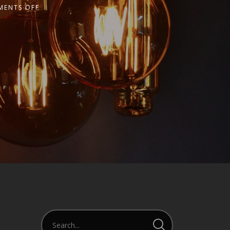
ENTS OFF