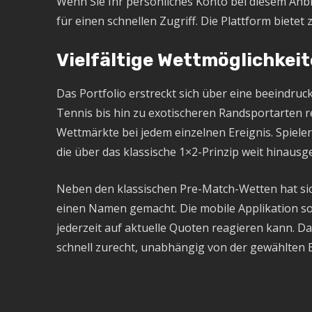
Wenn Sie Ihr persönliches Konto bei diesem Anbi
für einen schnellen Zugriff. Die Plattform bietet
Vielfältige Wettmöglichkei
Das Portfolio erstreckt sich über eine beeindruc
Tennis bis hin zu exotischeren Randsportarten r
Wettmärkte bei jedem einzelnen Ereignis. Spiele
die über das klassische 1×2-Prinzip weit hinausg
Neben den klassischen Pre-Match-Wetten hat sic
einen Namen gemacht. Die mobile Applikation s
jederzeit auf aktuelle Quoten reagieren kann. Da
schnell zurecht, unabhängig von der gewählten 