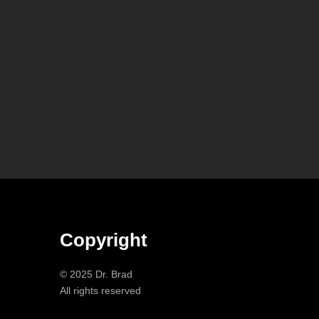
Copyright
© 2025 Dr. Brad
All rights reserved