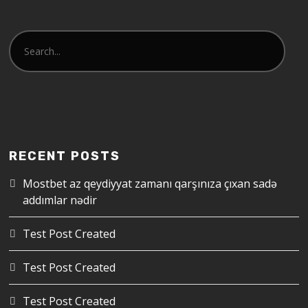
RECENT POSTS
Mostbet az qeydiyyat zamanı qarşınıza çıxan sadə
addımlar nədir
Test Post Created
Test Post Created
Test Post Created