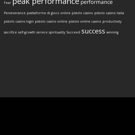
peak performance
performance
Fear
Perseverance
piattaforme di gioco online
pistolo casino
pistolo casino italia
pistolo casino login
pistolo casino online
pistolo online casino
productivity
success
sacrifice
self-growth
service
spirituality
Succeed
winning