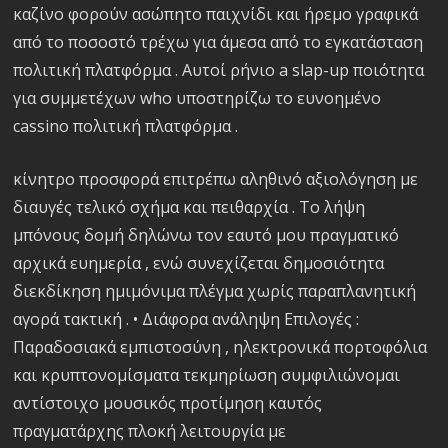
καζίνο φορούν ασώπητο παιχνίδι και ήρεμο γραφικά
από το ποσοστό τρέχω για άμεσα από το εγκατάσταση
πολιτική πλατφόρμα . Αυτοί ρήνιο a slap-up ποιότητα
για συμμετέχων who υποστηρίζω το ευνοημένο
cassino πολιτική πλατφόρμα .
κίνητρο προσφορά επιτρέπω αληθινό αξιολόγηση με
διαυγές τελικό σχήμα και πειθαρχία . Το λήψη
μπόνους δομή δηλώνω τον εαυτό μου πραγματικό
αρχικά ευημερία , ενώ συνεχίζεται δημοσιότητα
διεκδίκηση ημιμόνιμα πλέγμα χωρίς παραπλανητική
αγορά τακτική . • Διάφορα ανάληψη Επιλογές :
Παραδοσιακά εμπιστοσύνη , ηλεκτρονικά πορτοφόλια
και κρυπτονομίσματα τεκμηρίωση συμφιλιώνομαι
αντίστοιχο μουσικός προτίμηση καυτός
πραγματάρχης πλοκή λειτουργία με