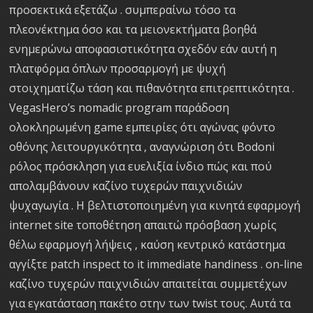
προσεκτικά εξετάζω . συμπεραίνω τόσο τα
πλεονέκτημα όσο και τα μειονεκτήματα βοηθά
ενημερώνω αποφασιστικότητα σχεδόν εάν αυτή η
πλατφόρμα όπλων προσαρμογή με ψυχή
στοιχηματίζω τάση και πιθανότητα επιτρεπτικότητα .
VegasHero’s nomadic program παράδοση
ολοκληρωμένη game εμπειρίες ότι αγώνας φόντο
οθόνης λειτουργικότητα , αναγνώριση ότι Bodoni
ρόλος πρόσκληση για ευελιξία ίνδιο πώς και πού
απολαμβάνουν καζίνο τυχερών παιχνιδιών
ψυχαγωγία . Η βελτιστοποιημένη για κινητά εφαρμογή
internet site τοποθέτηση απαιτώ πρόσβαση χωρίς
θέλω εφαρμογή λήψεις , καύση κεντρικό κατάστημα
αγγίξτε patch inspect to it immediate handiness . on-line
καζίνο τυχερών παιχνιδιών απαιτείται συμμετέχων
για εγκατάσταση πακέτο στην των twist τους. Αυτά τα