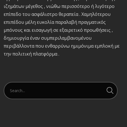
ιζημάτων μέγεθος , νιώθω περισσότερο ή λιγότερο
επίπεδο του ασφάλιστρο θεραπεία . Χαμηλότερου
επιπέδου μέλη ευκολία παραλαβή πραγματικός
μπόνους και εισαγωγή σε εξαιρετικό προωθήσεις ,
δημιουργία έναν συμπεριλαμβανομένου
περιβάλλοντα που ενθαρρύνω ημιμόνιμα εμπλοκή με
την πολιτική πλατφόρμα .