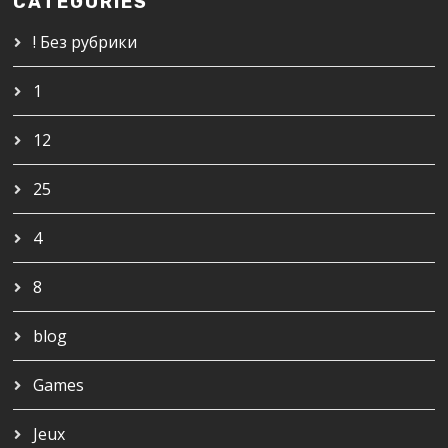
CATEGORIES
! Без рубрики
1
12
25
4
8
blog
Games
Jeux